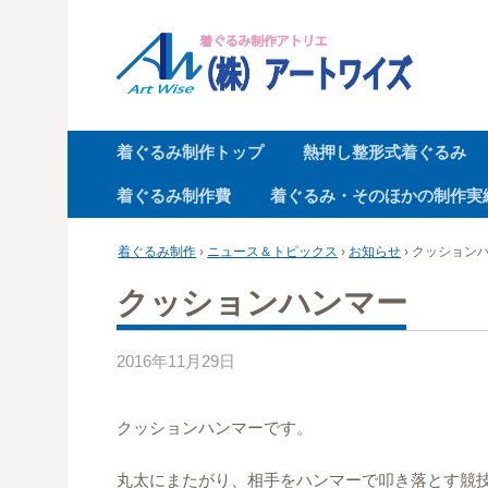
コ
ン
テ
ン
ツ
着ぐるみ制作トップ
熱押し整形式着ぐるみ
へ
ス
着ぐるみ制作費
着ぐるみ・そのほかの制作実
キ
ッ
着ぐるみ制作
›
ニュース＆トピックス
›
お知らせ
›
クッション
プ
クッションハンマー
2016年11月29日
クッションハンマーです。
丸太にまたがり、相手をハンマーで叩き落とす競