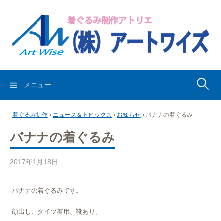
コ
ン
テ
ン
ツ
へ
ス
検
メニュー
キ
索:
ッ
着ぐるみ制作
›
ニュース＆トピックス
›
お知らせ
›
バナナの着ぐるみ
プ
バナナの着ぐるみ
2017年1月18日
バナナの着ぐるみです。
顔出し、タイツ着用、靴あり。