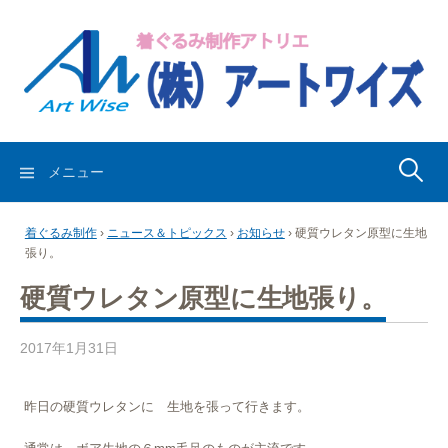
コ
ン
テ
ン
ツ
へ
ス
検
メニュー
キ
索:
ッ
着ぐるみ制作
›
ニュース＆トピックス
›
お知らせ
›
硬質ウレタン原型に生地
プ
張り。
硬質ウレタン原型に生地張り。
2017年1月31日
昨日の硬質ウレタンに 生地を張って行きます。