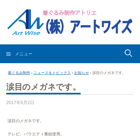
コ
ン
テ
ン
ツ
へ
ス
検
メニュー
キ
索:
ッ
着ぐるみ制作
›
ニュース＆トピックス
›
お知らせ
›
涙目のメガネです。
プ
涙目のメガネです。
2017年5月2日
涙目のメガネです。
テレビ、バラエティ番組使用。