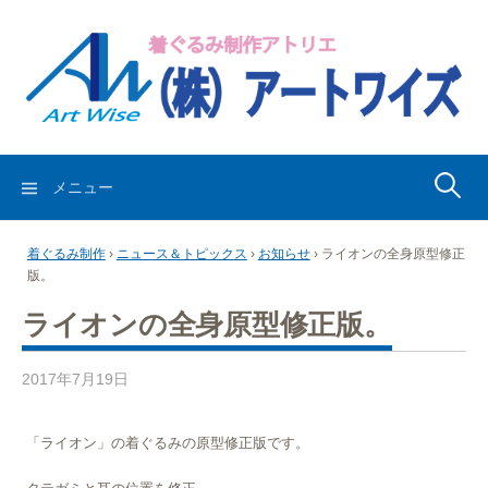
コ
ン
テ
ン
ツ
へ
ス
検
メニュー
キ
索:
ッ
着ぐるみ制作
›
ニュース＆トピックス
›
お知らせ
›
ライオンの全身原型修正
プ
版。
ライオンの全身原型修正版。
2017年7月19日
「ライオン」の着ぐるみの原型修正版です。