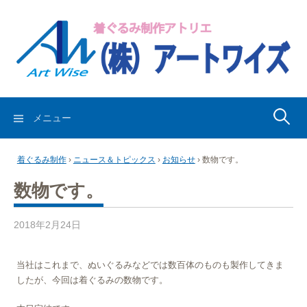
コ
ン
テ
ン
ツ
へ
ス
検
メニュー
キ
索:
ッ
着ぐるみ制作
›
ニュース＆トピックス
›
お知らせ
›
数物です。
プ
数物です。
2018年2月24日
当社はこれまで、ぬいぐるみなどでは数百体のものも製作してきま
したが、今回は着ぐるみの数物です。