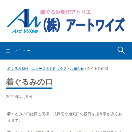
コ
ン
テ
ン
ツ
へ
ス
検
メニュー
キ
索:
ッ
着ぐるみ制作
›
ニュース＆トピックス
›
お知らせ
›
着ぐるみの口
プ
着ぐるみの口
2021年4月9日
着ぐるみの口は目と同様、視界窓や通気口の役目を担う事が多くあ
ります。