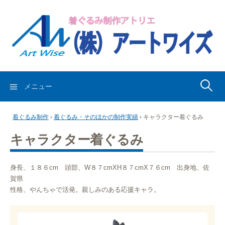
コ
ン
テ
ン
ツ
へ
ス
検
メニュー
キ
索:
ッ
着ぐるみ制作
›
着ぐるみ・そのほかの制作実績
›
キャラクター着ぐるみ
プ
キャラクター着ぐるみ
身長、１８６cm 頭部、W８７cmXH８７cmX７６cm 出身地、佐
賀県
性格、やんちゃで活発。親しみのある応援キャラ。