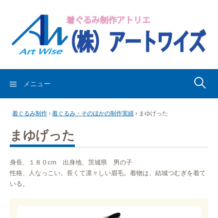
コ
ン
テ
ン
ツ
へ
ス
検
メニュー
キ
索:
ッ
着ぐるみ制作
›
着ぐるみ・そのほかの制作実績
›
まゆげった
プ
まゆげった
身長、１８０cm 出身地、茨城県 男の子
性格、人なっこい。長くて凛々しい眉毛。着物は、結城つむぎを着て
いる。